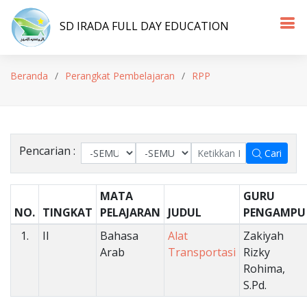
SD IRADA FULL DAY EDUCATION
Beranda
Perangkat Pembelajaran
RPP
Pencarian :
Cari
MATA
GURU
NO.
TINGKAT
PELAJARAN
JUDUL
PENGAMPU
1.
II
Bahasa
Alat
Zakiyah
Arab
Transportasi
Rizky
Rohima,
S.Pd.