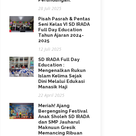
Perundungan.
28 Juli 2025
Pisah Pasrah & Pentas
Seni Kelas VI SD IRADA
Full Day Education
Tahun Ajaran 2024-
2025
12 Juli 2025
SD IRADA Full Day
Education :
Mengenalkan Rukun
Islam Kelima Sejak
Dini Melalui Edukasi
Manasik Haji
22 April 2025
Meriah! Ajang
Bergengsing Festival
Anak Sholeh SD IRADA
dan SMP Jauharul
Maknuun Gresik
Memancing Ribuan