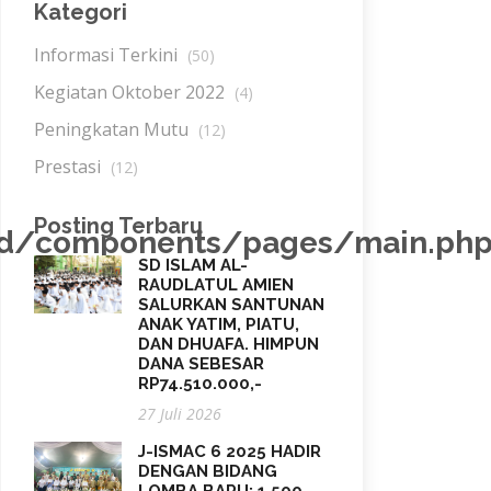
Kategori
Informasi Terkini
(50)
Kegiatan Oktober 2022
(4)
Peningkatan Mutu
(12)
Prestasi
(12)
Posting Terbaru
nd/components/pages/main.ph
SD ISLAM AL-
RAUDLATUL AMIEN
SALURKAN SANTUNAN
ANAK YATIM, PIATU,
DAN DHUAFA. HIMPUN
DANA SEBESAR
RP74.510.000,-
27 Juli 2026
J-ISMAC 6 2025 HADIR
DENGAN BIDANG