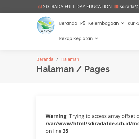
SD IRADA FULL DAY EDUCATION
sdirada@
Beranda
P5
Kelembagaan
Kuri
Rekap Kegiatan
Beranda
Halaman
Halaman / Pages
Warning
: Trying to access array offset 
/var/www/html/sdiradafde.sch.id/m
on line
35