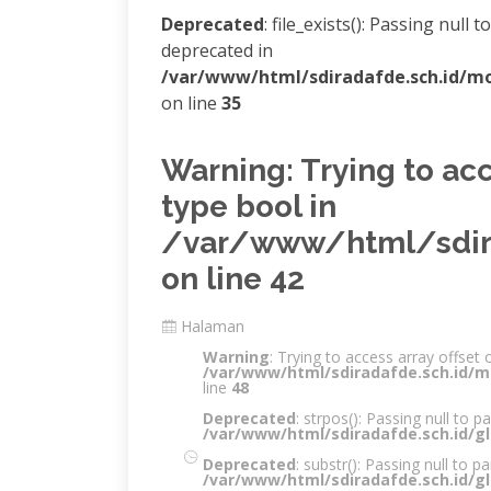
Deprecated
: file_exists(): Passing null
deprecated in
/var/www/html/sdiradafde.sch.id/m
on line
35
Warning
: Trying to ac
type bool in
/var/www/html/sdir
on line
42
Halaman
Warning
: Trying to access array offset 
/var/www/html/sdiradafde.sch.id/
line
48
Deprecated
: strpos(): Passing null to 
/var/www/html/sdiradafde.sch.id/gl
Deprecated
: substr(): Passing null to p
/var/www/html/sdiradafde.sch.id/gl