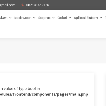
gmail.com
082148452126
kulum
Kesiswaan
Sarpras
Galeri
Aplikasi Sistem
on value of type bool in
odules/frontend/components/pages/main.php