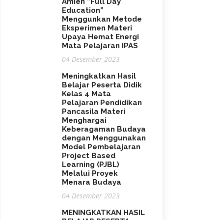
Amien ”Full Day
Education”
Menggunkan Metode
Eksperimen Materi
Upaya Hemat Energi
Mata Pelajaran IPAS
04 Desember 2023
Meningkatkan Hasil
Belajar Peserta Didik
Kelas 4 Mata
Pelajaran Pendidikan
Pancasila Materi
Menghargai
Keberagaman Budaya
dengan Menggunakan
Model Pembelajaran
Project Based
Learning (PJBL)
Melalui Proyek
Menara Budaya
04 Desember 2023
MENINGKATKAN HASIL