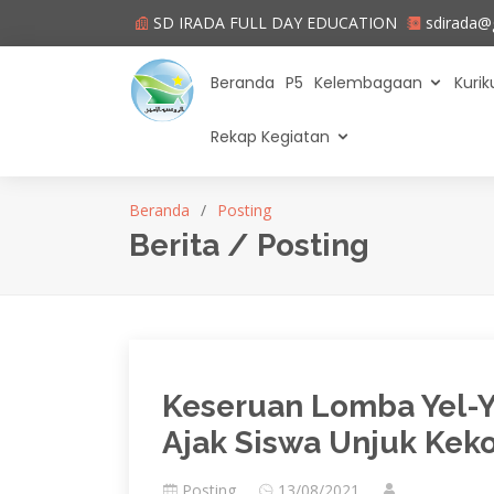
SD IRADA FULL DAY EDUCATION
sdirada@
Beranda
P5
Kelembagaan
Kuri
Rekap Kegiatan
Beranda
Posting
Berita / Posting
Keseruan Lomba Yel-Y
Ajak Siswa Unjuk Ke
Posting
13/08/2021