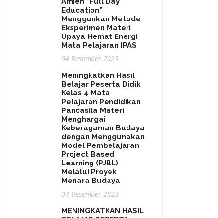
Amien ”Full Day
Education”
Menggunkan Metode
Eksperimen Materi
Upaya Hemat Energi
Mata Pelajaran IPAS
04 Desember 2023
Meningkatkan Hasil
Belajar Peserta Didik
Kelas 4 Mata
Pelajaran Pendidikan
Pancasila Materi
Menghargai
Keberagaman Budaya
dengan Menggunakan
Model Pembelajaran
Project Based
Learning (PJBL)
Melalui Proyek
Menara Budaya
04 Desember 2023
MENINGKATKAN HASIL