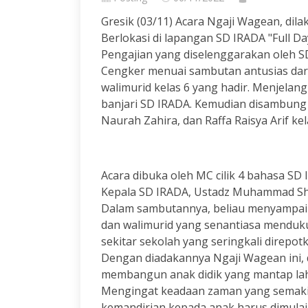
Gresik (03/11) Acara Ngaji Wagean, di
Berlokasi di lapangan SD IRADA "Full Da
Pengajian yang diselenggarakan oleh
Cengker menuai sambutan antusias dari
walimurid kelas 6 yang hadir. Menjela
banjari SD IRADA. Kemudian disambung 
Naurah Zahira, dan Raffa Raisya Arif kel
Acara dibuka oleh MC cilik 4 bahasa S
Kepala SD IRADA, Ustadz Muhammad Sh
Dalam sambutannya, beliau menyampaik
dan walimurid yang senantiasa menduk
sekitar sekolah yang seringkali direpo
Dengan diadakannya Ngaji Wagean ini, 
membangun anak didik yang mantap lahi
Mengingat keadaan zaman yang semaki
kemandirian kepada anak harus dimulai