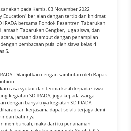
laksanakan pada Kamis, 03 November 2022.
y Education" berjalan dengan tertib dan khidmat.
 SD IRADA bersama Pondok Pesantren Tabarukan
 jamaah Tabarukan Cengker, juga siswa, dan
ng acara, jamaah disambut dengan penampilan
dengan pembacaan puisi oleh siswa kelas 4
as 5.
D IRADA. Dilanjutkan dengan sambutan oleh Bapak
obirin.
an rasa syukur dan terima kasih kepada siswa
ung kegiatan SD IRADA, juga kepada warga
tkan dengan banyaknya kegiatan SD IRADA.
diharapkan kerjasama dapat selalu terjaga demi
r dan batinnya.
n membuncah, maka dari itu penanaman
 sejak jenjang sekolah menengah. Setelah SD