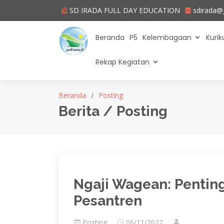
SD IRADA FULL DAY EDUCATION
sdirada@
Beranda
P5
Kelembagaan
Kuri
Rekap Kegiatan
Beranda
Posting
Berita / Posting
Ngaji Wagean: Pentin
Pesantren
Posting
06/11/2022