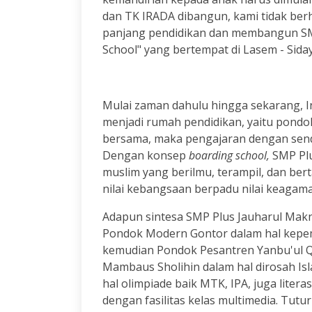
dan TK IRADA dibangun, kami tidak berh
panjang pendidikan dan membangun SMP
School" yang bertempat di Lasem - Sida
Mulai zaman dahulu hingga sekarang, I
menjadi rumah pendidikan, yaitu pondok
bersama, maka pengajaran dengan send
Dengan konsep
boarding school,
SMP Plu
muslim yang berilmu, terampil, dan ber
nilai kebangsaan berpadu nilai keagam
Adapun sintesa SMP Plus Jauharul Maknu
Pondok Modern Gontor dalam hal kepem
kemudian Pondok Pesantren Yanbu'ul Q
Mambaus Sholihin dalam hal dirosah Is
hal olimpiade baik MTK, IPA, juga liter
dengan fasilitas kelas multimedia. Tutur