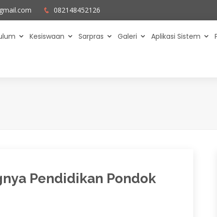
gmail.com
082148452126
kulum
Kesiswaan
Sarpras
Galeri
Aplikasi Sistem
gnya Pendidikan Pondok