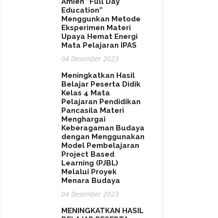
Amien ”Full Day
Education”
Menggunkan Metode
Eksperimen Materi
Upaya Hemat Energi
Mata Pelajaran IPAS
04 Desember 2023
Meningkatkan Hasil
Belajar Peserta Didik
Kelas 4 Mata
Pelajaran Pendidikan
Pancasila Materi
Menghargai
Keberagaman Budaya
dengan Menggunakan
Model Pembelajaran
Project Based
Learning (PJBL)
Melalui Proyek
Menara Budaya
04 Desember 2023
MENINGKATKAN HASIL