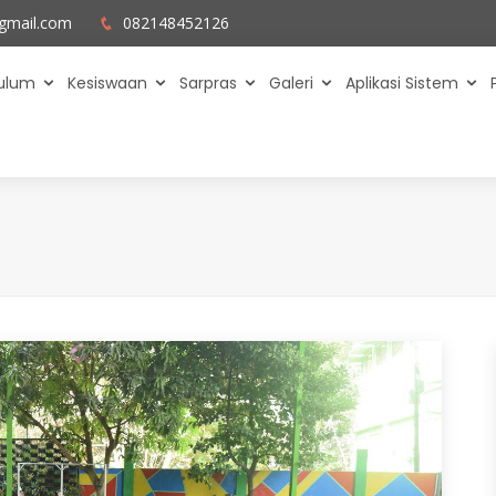
gmail.com
082148452126
kulum
Kesiswaan
Sarpras
Galeri
Aplikasi Sistem