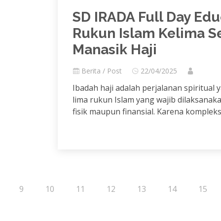
SD IRADA Full Day Ed
Rukun Islam Kelima Se
Manasik Haji
Berita / Post
22/04/2025
Ibadah haji adalah perjalanan spiritual
lima rukun Islam yang wajib dilaksanak
fisik maupun finansial. Karena kompleksit
9
10
11
12
13
14
15