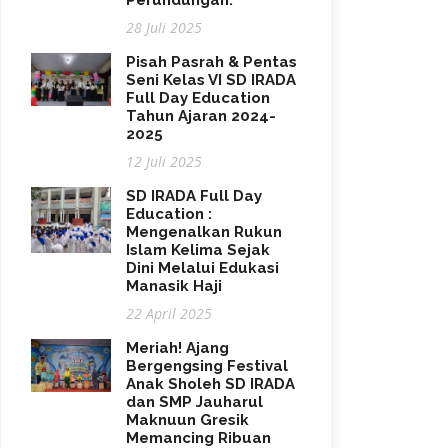
Perundungan.
28 Juli 2025
Pisah Pasrah & Pentas
Seni Kelas VI SD IRADA
Full Day Education
Tahun Ajaran 2024-
2025
12 Juli 2025
SD IRADA Full Day
Education :
Mengenalkan Rukun
Islam Kelima Sejak
Dini Melalui Edukasi
Manasik Haji
22 April 2025
Meriah! Ajang
Bergengsing Festival
Anak Sholeh SD IRADA
dan SMP Jauharul
Maknuun Gresik
Memancing Ribuan