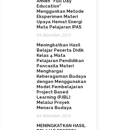
Amien ”Full Day
Education”
Menggunkan Metode
Eksperimen Materi
Upaya Hemat Energi
Mata Pelajaran IPAS
04 Desember 2023
Meningkatkan Hasil
Belajar Peserta Didik
Kelas 4 Mata
Pelajaran Pendidikan
Pancasila Materi
Menghargai
Keberagaman Budaya
dengan Menggunakan
Model Pembelajaran
Project Based
Learning (PJBL)
Melalui Proyek
Menara Budaya
04 Desember 2023
MENINGKATKAN HASIL