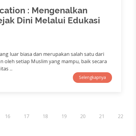
ucation : Mengenalkan
jak Dini Melalui Edukasi
 yang luar biasa dan merupakan salah satu dari
an oleh setiap Muslim yang mampu, baik secara
as ...
Selengkapnya
16
17
18
19
20
21
22