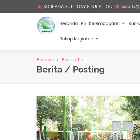
SD IRADA FULL DAY EDUCATION
sdirada@
Beranda
P5
Kelembagaan
Kuri
Rekap Kegiatan
Beranda
Berita / Post
Berita / Posting