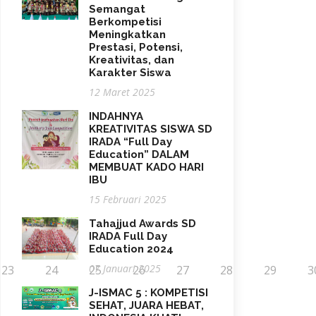
Semangat
Berkompetisi
Meningkatkan
Prestasi, Potensi,
Kreativitas, dan
Karakter Siswa
12 Maret 2025
INDAHNYA
KREATIVITAS SISWA SD
IRADA “Full Day
Education” DALAM
MEMBUAT KADO HARI
IBU
15 Februari 2025
Tahajjud Awards SD
IRADA Full Day
Education 2024
07 Januari 2025
23
24
25
26
27
28
29
3
J-ISMAC 5 : KOMPETISI
SEHAT, JUARA HEBAT,